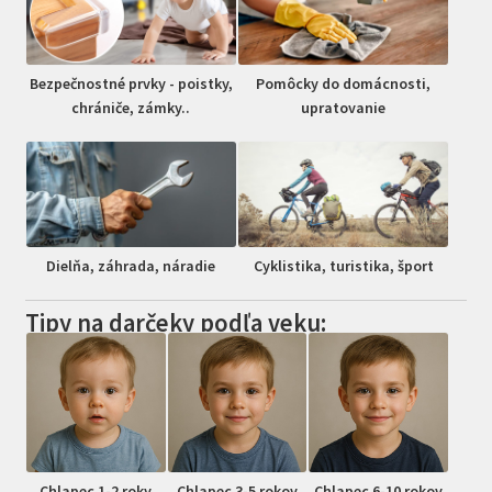
Bezpečnostné prvky - poistky,
Pomôcky do domácnosti,
chrániče, zámky..
upratovanie
Dielňa, záhrada, náradie
Cyklistika, turistika, šport
Tipy na darčeky podľa veku:
Chlapec 1-2 roky
Chlapec 3-5 rokov
Chlapec 6-10 rokov