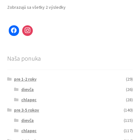
Zobrazujú sa všetky 2 výsledky
Naša ponuka
pre 1-2 roky
(29)
dievča
(26)
chlapec
(28)
pre 3-5 rokov
(140)
dievča
(115)
chlapec
(117)