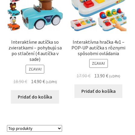
Interaktívne autíčka so
Interaktívna hračka 4v1 –
zvieratkami – pohybujú sa
POP-UP autíčka s rôznymi
po stlačení (4 autíčka v
spôsobmi ovládania
sade)
ZĽAVA!
ZĽAVA!
17.90
€
13.90
€
(s DPH)
18.90
€
14.90
€
(s DPH)
Pridať do košíka
Pridať do košíka