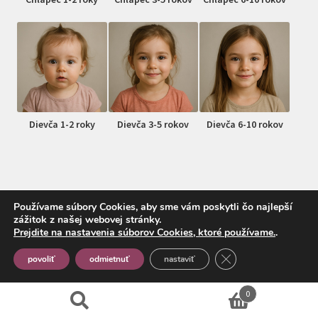
Dievča 1-2 roky
Dievča 3-5 rokov
Dievča 6-10 rokov
Používame súbory Cookies, aby sme vám poskytli čo najlepší
zážitok z našej webovej stránky.
© MojDrobec.sk 2026
Prejdite na nastavenia súborov Cookies, ktoré používame.
.
Vytvorené pomocou Storefront a WooCommerce
.
Close GDPR Cookie
povoliť
odmietnuť
nastaviť
0
Hľadať:
Vyhľadávanie