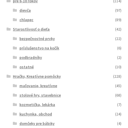
pre 6-10 rokov
(114)
dievča
(97)
chlapec
(89)
Starostlivosť o dieťa
(42)
bezpečnostné prvky
(22)
príslušenstvo na kočík
(6)
podbradníky
(2)
ostatné
(10)
Hračky, Kreatívne pomôcky
(228)
maľovanie, kreatívne
(45)
stolové hry, stavebnice
(68)
kozmetička, lekárka
(7)
kuchynka, obchod
(24)
domčeky pre bábiky
(4)