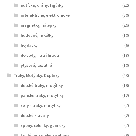
autíčka, dráhy, figúrky
(22)
interaktívne, elektronické
(30)
magnetky, nálepky
(26)
hudobné, hrkálky
(10)
hojdačky
(6)
do vody, na záhradu
(18)
plyšové, textilné
(10)
Traky, Motýliky, Doplnky
(43)
detské traky, motýliky
(19)
pánske traky, motýliky
(12)
sety - traky, motýliky
(7)
detské kravaty
(2)
spony, čelenky, gumičky
(7)
kostýmy, copíky, okuliare
(9)