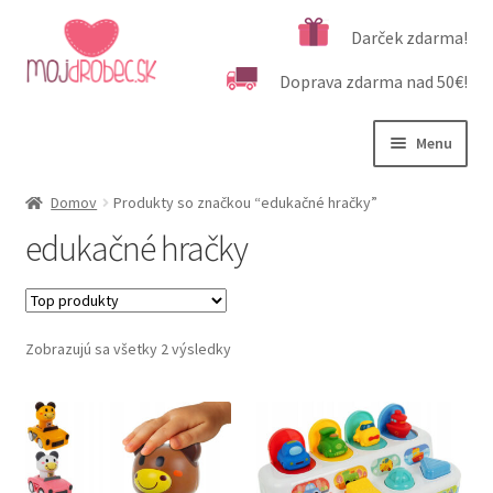
Preskočiť
Preskočiť
Darček zdarma!
na
na
Doprava zdarma nad 50€!
navigáciu
obsah
Menu
Rozbali
Podľa veku
Domov
Produkty so značkou “edukačné hračky”
podrad
edukačné hračky
menu
Rozbali
Kategórie produktov
podrad
menu
Rozbali
Dôležité informácie
podrad
Zobrazujú sa všetky 2 výsledky
menu
Kontakt