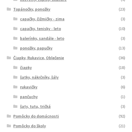
Topánočky, ponožky
(23)
capačky, čižmičky - zima
(3)
capačky, tenisky - leto
(10)
balerínky, sandále - leto
(3)
ponožky, papučky
(13)
Čiapky, Rukavice, Oblečenie
(36)
čiapky
(18)
šatky, nákrčníky, šály
(3)
rukavičky
(6)
pančuchy
(1)
šaty, tutu, tričká
(3)
Pomôcky do domácnosti
(92)
Pomôcky do školy
(21)