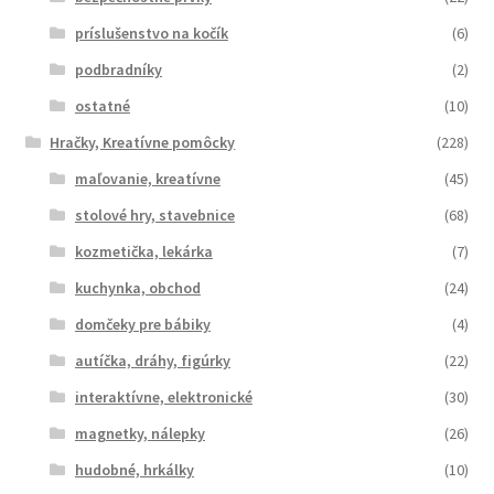
príslušenstvo na kočík
(6)
podbradníky
(2)
ostatné
(10)
Hračky, Kreatívne pomôcky
(228)
maľovanie, kreatívne
(45)
stolové hry, stavebnice
(68)
kozmetička, lekárka
(7)
kuchynka, obchod
(24)
domčeky pre bábiky
(4)
autíčka, dráhy, figúrky
(22)
interaktívne, elektronické
(30)
magnetky, nálepky
(26)
hudobné, hrkálky
(10)