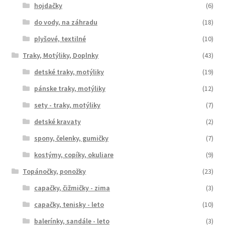
hojdačky
(6)
do vody, na záhradu
(18)
plyšové, textilné
(10)
Traky, Motýliky, Doplnky
(43)
detské traky, motýliky
(19)
pánske traky, motýliky
(12)
sety - traky, motýliky
(7)
detské kravaty
(2)
spony, čelenky, gumičky
(7)
kostýmy, copíky, okuliare
(9)
Topánočky, ponožky
(23)
capačky, čižmičky - zima
(3)
capačky, tenisky - leto
(10)
balerínky, sandále - leto
(3)