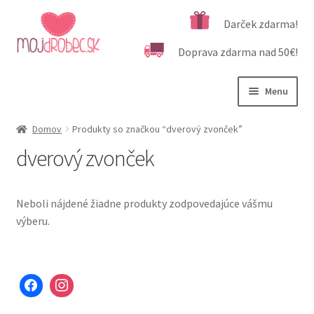
Preskočiť
Preskočiť
Darček zdarma!
na
na
Doprava zdarma nad 50€!
navigáciu
obsah
Menu
Rozbali
Podľa veku
Domov
Produkty so značkou “dverový zvonček”
podrad
dverový zvonček
menu
Rozbali
Kategórie produktov
podrad
menu
Rozbali
Dôležité informácie
Neboli nájdené žiadne produkty zodpovedajúce vášmu
podrad
výberu.
menu
Kontakt