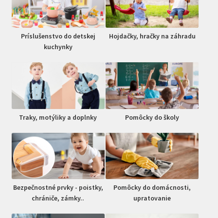
Príslušenstvo do detskej
Hojdačky, hračky na záhradu
kuchynky
Traky, motýliky a doplnky
Pomôcky do školy
Bezpečnostné prvky - poistky,
Pomôcky do domácnosti,
chrániče, zámky..
upratovanie