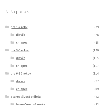
Naša ponuka
pre 1-2 roky
(29)
dievča
(26)
chlapec
(28)
pre 3-5 rokov
(140)
dievča
(115)
chlapec
(117)
pre 6-10 rokov
(114)
dievča
(97)
chlapec
(89)
Starostlivosť o dieťa
(42)
bezpečnostné prvky
(22)