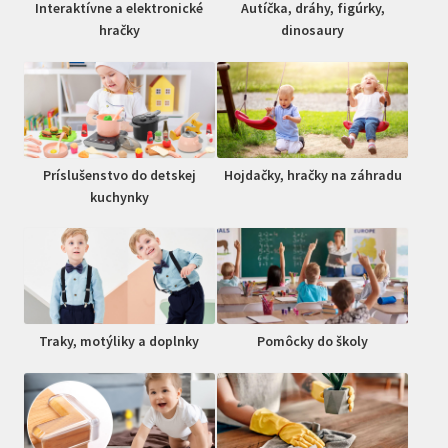
Interaktívne a elektronické
Autíčka, dráhy, figúrky,
hračky
dinosaury
Príslušenstvo do detskej
Hojdačky, hračky na záhradu
kuchynky
Traky, motýliky a doplnky
Pomôcky do školy