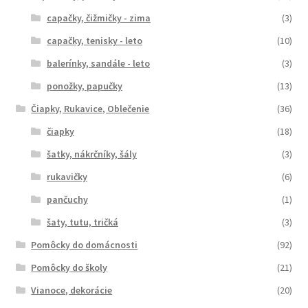
capačky, čižmičky - zima
(3)
capačky, tenisky - leto
(10)
balerínky, sandále - leto
(3)
ponožky, papučky
(13)
Čiapky, Rukavice, Oblečenie
(36)
čiapky
(18)
šatky, nákrčníky, šály
(3)
rukavičky
(6)
pančuchy
(1)
šaty, tutu, tričká
(3)
Pomôcky do domácnosti
(92)
Pomôcky do školy
(21)
Vianoce, dekorácie
(20)