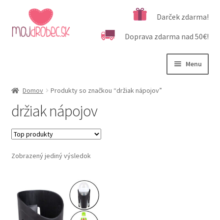
Preskočiť
Preskočiť
Darček zdarma!
na
na
Doprava zdarma nad 50€!
navigáciu
obsah
Menu
Rozbali
Podľa veku
Domov
Produkty so značkou “držiak nápojov”
podrad
držiak nápojov
menu
Rozbali
Kategórie produktov
podrad
menu
Rozbali
Dôležité informácie
podrad
Zobrazený jediný výsledok
menu
Kontakt