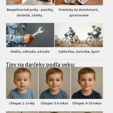
Bezpečnostné prvky - poistky,
Pomôcky do domácnosti,
chrániče, zámky..
upratovanie
Dielňa, záhrada, náradie
Cyklistika, turistika, šport
Tipy na darčeky podľa veku:
Chlapec 1-2 roky
Chlapec 3-5 rokov
Chlapec 6-10 rokov