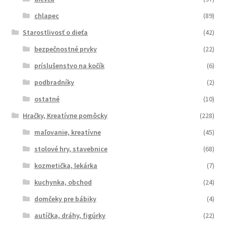
chlapec
(89)
Starostlivosť o dieťa
(42)
bezpečnostné prvky
(22)
príslušenstvo na kočík
(6)
podbradníky
(2)
ostatné
(10)
Hračky, Kreatívne pomôcky
(228)
maľovanie, kreatívne
(45)
stolové hry, stavebnice
(68)
kozmetička, lekárka
(7)
kuchynka, obchod
(24)
domčeky pre bábiky
(4)
autíčka, dráhy, figúrky
(22)