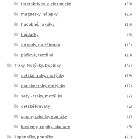
interaktívne, elektronické
(30)
magnetky, nálepky
(26)
hudobné, hrkálky
(10)
hojdačky
(6)
do vody, na záhradu
(18)
plyšové, textilné
(10)
Traky, Motýliky, Doplnky
(43)
detské traky, motýliky
(19)
pánske traky, motýliky
(12)
sety - traky, motýliky
(7)
detské kravaty
(2)
spony, čelenky, gumičky
(7)
kostýmy, copíky, okuliare
(9)
Topánočky, ponožky
(23)