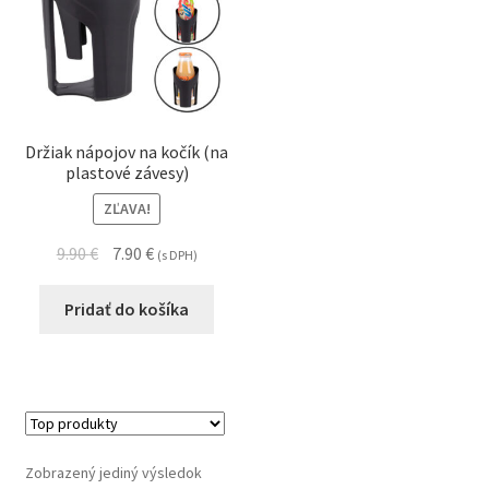
Držiak nápojov na kočík (na
plastové závesy)
ZĽAVA!
9.90
€
7.90
€
(s DPH)
Pridať do košíka
Zobrazený jediný výsledok