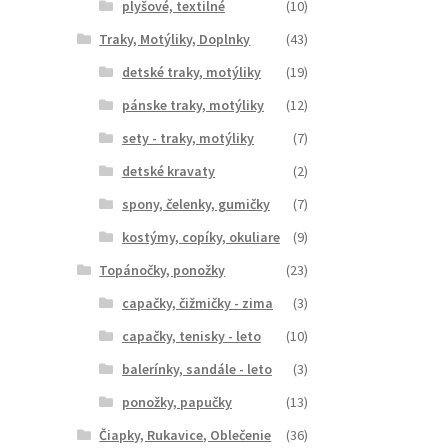
plyšové, textilné
(10)
Traky, Motýliky, Doplnky
(43)
detské traky, motýliky
(19)
pánske traky, motýliky
(12)
sety - traky, motýliky
(7)
detské kravaty
(2)
spony, čelenky, gumičky
(7)
kostýmy, copíky, okuliare
(9)
Topánočky, ponožky
(23)
capačky, čižmičky - zima
(3)
capačky, tenisky - leto
(10)
balerínky, sandále - leto
(3)
ponožky, papučky
(13)
Čiapky, Rukavice, Oblečenie
(36)