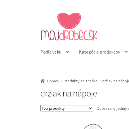
Preskočiť
Preskočiť
na
na
navigáciu
obsah
Podľa veku
Kategórie produktov
Domov
Produkty so značkou “držiak na nápoj
držiak na nápoje
Zobrazený jediný 