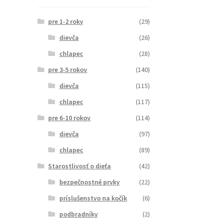
pre 1-2 roky
(29)
dievča
(26)
chlapec
(28)
pre 3-5 rokov
(140)
dievča
(115)
chlapec
(117)
pre 6-10 rokov
(114)
dievča
(97)
chlapec
(89)
Starostlivosť o dieťa
(42)
bezpečnostné prvky
(22)
príslušenstvo na kočík
(6)
podbradníky
(2)