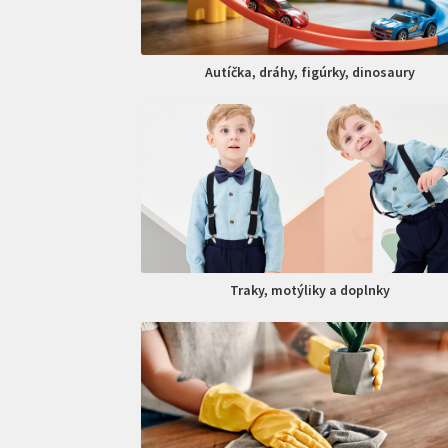
Autíčka, dráhy, figúrky, dinosaury
Traky, motýliky a doplnky