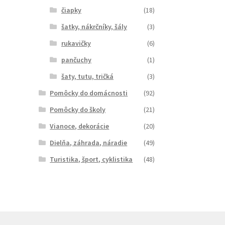
čiapky
(18)
šatky, nákrčníky, šály
(3)
rukavičky
(6)
pančuchy
(1)
šaty, tutu, tričká
(3)
Pomôcky do domácnosti
(92)
Pomôcky do školy
(21)
Vianoce, dekorácie
(20)
Dielňa, záhrada, náradie
(49)
Turistika, šport, cyklistika
(48)