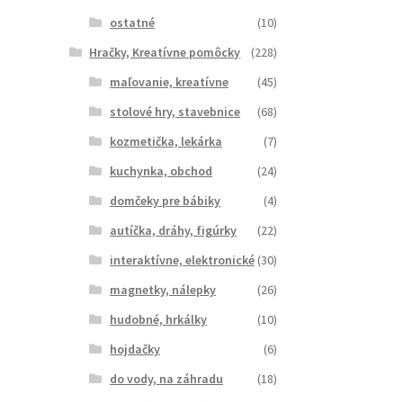
ostatné
(10)
Hračky, Kreatívne pomôcky
(228)
maľovanie, kreatívne
(45)
stolové hry, stavebnice
(68)
kozmetička, lekárka
(7)
kuchynka, obchod
(24)
domčeky pre bábiky
(4)
autíčka, dráhy, figúrky
(22)
interaktívne, elektronické
(30)
magnetky, nálepky
(26)
hudobné, hrkálky
(10)
hojdačky
(6)
do vody, na záhradu
(18)