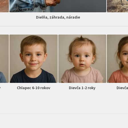
Dielňa, záhrada, náradie
v
Chlapec 6-10 rokov
Dievča 1-2 roky
Dievča