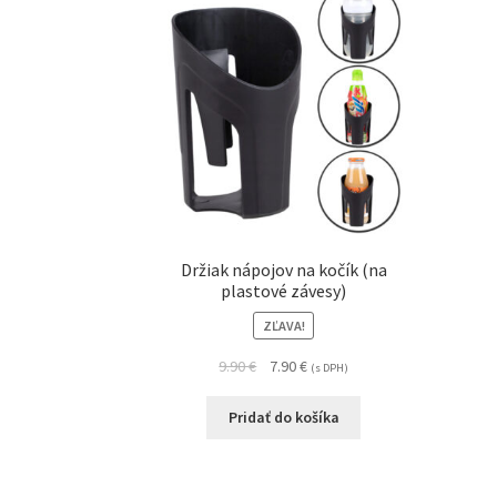
Držiak nápojov na kočík (na
plastové závesy)
ZĽAVA!
9.90
€
7.90
€
(s DPH)
Pridať do košíka