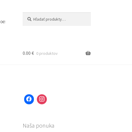
Hľadať:
Vyhľadávanie
0€!
0.00
€
0 produktov
Naša ponuka