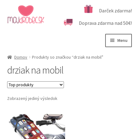
Preskočiť
Preskočiť
Darček zdarma!
na
na
Doprava zdarma nad 50€!
navigáciu
obsah
Menu
Rozbali
Podľa veku
Domov
Produkty so značkou “drziak na mobil”
podrad
drziak na mobil
menu
Rozbali
Kategórie produktov
podrad
menu
Rozbali
Dôležité informácie
podrad
Zobrazený jediný výsledok
menu
Kontakt