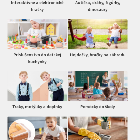
Interaktívne a elektronické
Autíčka, dráhy, figúrky,
hračky
dinosaury
Príslušenstvo do detskej
Hojdačky, hračky na záhradu
kuchynky
Traky, motýliky a doplnky
Pomôcky do školy