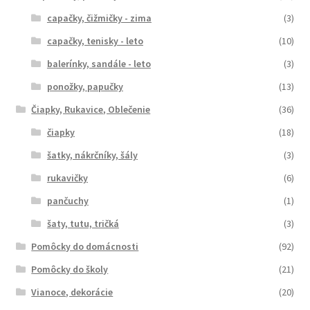
capačky, čižmičky - zima
(3)
capačky, tenisky - leto
(10)
balerínky, sandále - leto
(3)
ponožky, papučky
(13)
Čiapky, Rukavice, Oblečenie
(36)
čiapky
(18)
šatky, nákrčníky, šály
(3)
rukavičky
(6)
pančuchy
(1)
šaty, tutu, tričká
(3)
Pomôcky do domácnosti
(92)
Pomôcky do školy
(21)
Vianoce, dekorácie
(20)