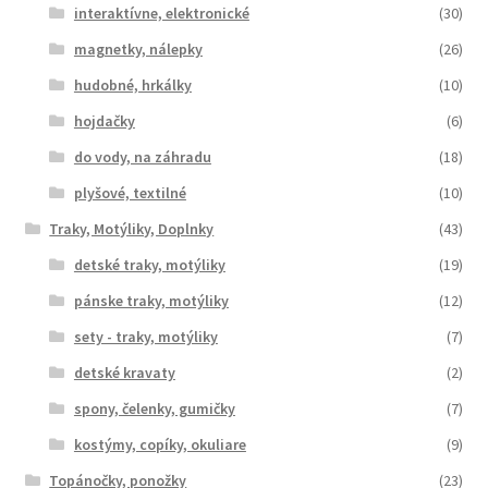
interaktívne, elektronické
(30)
magnetky, nálepky
(26)
hudobné, hrkálky
(10)
hojdačky
(6)
do vody, na záhradu
(18)
plyšové, textilné
(10)
Traky, Motýliky, Doplnky
(43)
detské traky, motýliky
(19)
pánske traky, motýliky
(12)
sety - traky, motýliky
(7)
detské kravaty
(2)
spony, čelenky, gumičky
(7)
kostýmy, copíky, okuliare
(9)
Topánočky, ponožky
(23)