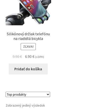
Silikónový držiak telefónu
na riadidlá bicykla
ZĽAVA!
9.90
€
6.90
€
(s DPH)
Pridať do košíka
Zobrazený jediný výsledok