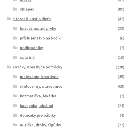
chlapec
(89)
Starostlivosť o dieťa
(42)
bezpečnostné prvky
(22)
príslušenstvo na kočík
(6)
podbradníky
(2)
ostatné
(10)
Hračky, Kreatívne pomôcky
(228)
maľovanie, kreatívne
(45)
stolové hry, stavebnice
(68)
kozmetička, lekárka
(7)
kuchynka, obchod
(24)
domčeky pre bábiky
(4)
autíčka, dráhy, figúrky
(22)