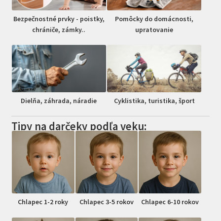
Bezpečnostné prvky - poistky,
Pomôcky do domácnosti,
chrániče, zámky..
upratovanie
Dielňa, záhrada, náradie
Cyklistika, turistika, šport
Tipy na darčeky podľa veku:
Chlapec 1-2 roky
Chlapec 3-5 rokov
Chlapec 6-10 rokov