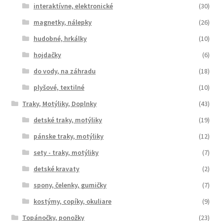
interaktívne, elektronické
(30)
magnetky, nálepky
(26)
hudobné, hrkálky
(10)
hojdačky
(6)
do vody, na záhradu
(18)
plyšové, textilné
(10)
Traky, Motýliky, Doplnky
(43)
detské traky, motýliky
(19)
pánske traky, motýliky
(12)
sety - traky, motýliky
(7)
detské kravaty
(2)
spony, čelenky, gumičky
(7)
kostýmy, copíky, okuliare
(9)
Topánočky, ponožky
(23)