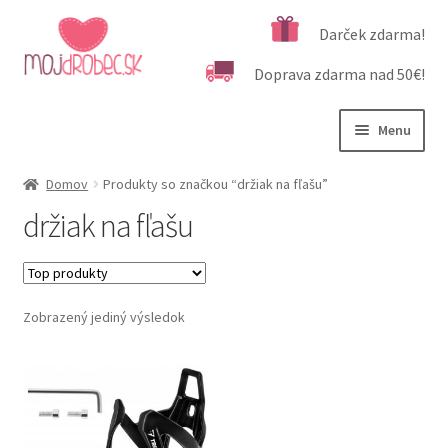
Preskočiť
Preskočiť
Darček zdarma!
na
na
Doprava zdarma nad 50€!
navigáciu
obsah
Menu
Rozbali
Podľa veku
Domov
Produkty so značkou “držiak na fľašu”
podrad
držiak na fľašu
menu
Rozbali
Kategórie produktov
podrad
menu
Rozbali
Dôležité informácie
podrad
Zobrazený jediný výsledok
menu
Kontakt