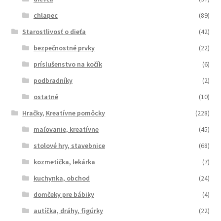
chlapec
(89)
Starostlivosť o dieťa
(42)
bezpečnostné prvky
(22)
príslušenstvo na kočík
(6)
podbradníky
(2)
ostatné
(10)
Hračky, Kreatívne pomôcky
(228)
maľovanie, kreatívne
(45)
stolové hry, stavebnice
(68)
kozmetička, lekárka
(7)
kuchynka, obchod
(24)
domčeky pre bábiky
(4)
autíčka, dráhy, figúrky
(22)