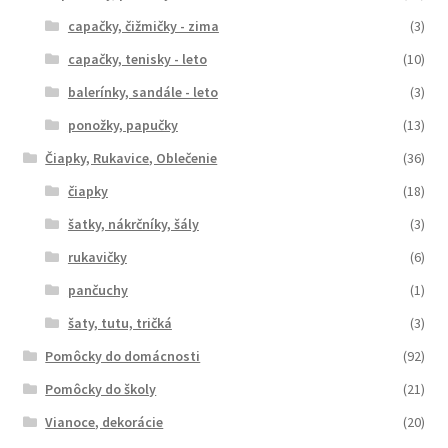
capačky, čižmičky - zima
(3)
capačky, tenisky - leto
(10)
balerínky, sandále - leto
(3)
ponožky, papučky
(13)
Čiapky, Rukavice, Oblečenie
(36)
čiapky
(18)
šatky, nákrčníky, šály
(3)
rukavičky
(6)
pančuchy
(1)
šaty, tutu, tričká
(3)
Pomôcky do domácnosti
(92)
Pomôcky do školy
(21)
Vianoce, dekorácie
(20)