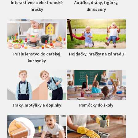
Interaktívne a elektronické
Autíčka, dráhy, figúrky,
hračky
dinosaury
Príslušenstvo do detskej
Hojdačky, hračky na záhradu
kuchynky
Traky, motýliky a doplnky
Pomôcky do školy