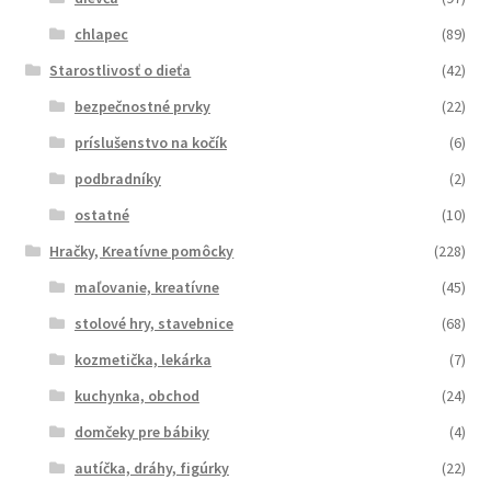
chlapec
(89)
Starostlivosť o dieťa
(42)
bezpečnostné prvky
(22)
príslušenstvo na kočík
(6)
podbradníky
(2)
ostatné
(10)
Hračky, Kreatívne pomôcky
(228)
maľovanie, kreatívne
(45)
stolové hry, stavebnice
(68)
kozmetička, lekárka
(7)
kuchynka, obchod
(24)
domčeky pre bábiky
(4)
autíčka, dráhy, figúrky
(22)