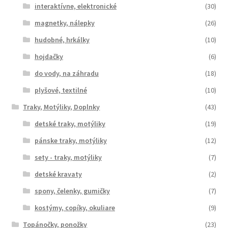
interaktívne, elektronické
(30)
magnetky, nálepky
(26)
hudobné, hrkálky
(10)
hojdačky
(6)
do vody, na záhradu
(18)
plyšové, textilné
(10)
Traky, Motýliky, Doplnky
(43)
detské traky, motýliky
(19)
pánske traky, motýliky
(12)
sety - traky, motýliky
(7)
detské kravaty
(2)
spony, čelenky, gumičky
(7)
kostýmy, copíky, okuliare
(9)
Topánočky, ponožky
(23)