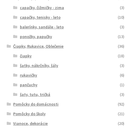
capačky, čižmičky - zima
(3)
capačky, tenisky - leto
(10)
balerínky, sandále - leto
(3)
ponožky, papučky
(13)
Čiapky, Rukavice, Oblečenie
(36)
čiapky
(18)
šatky, nákrčníky, šály
(3)
rukavičky
(6)
pančuchy
(1)
šaty, tutu, tričká
(3)
Pomôcky do domácnosti
(92)
Pomôcky do školy
(21)
Vianoce, dekorácie
(20)