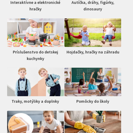
Interaktívne a elektronické
Autíčka, dráhy, figúrky,
hračky
dinosaury
Príslušenstvo do detskej
Hojdačky, hračky na záhradu
kuchynky
Traky, motýliky a doplnky
Pomôcky do školy