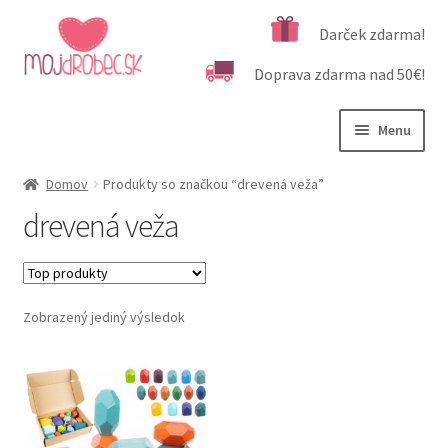
Preskočiť
Preskočiť
Darček zdarma!
na
na
Doprava zdarma nad 50€!
navigáciu
obsah
Menu
Rozbali
Podľa veku
Domov
Produkty so značkou “drevená veža”
podrad
drevená veža
menu
Rozbali
Kategórie produktov
podrad
menu
Rozbali
Dôležité informácie
podrad
Zobrazený jediný výsledok
menu
Kontakt