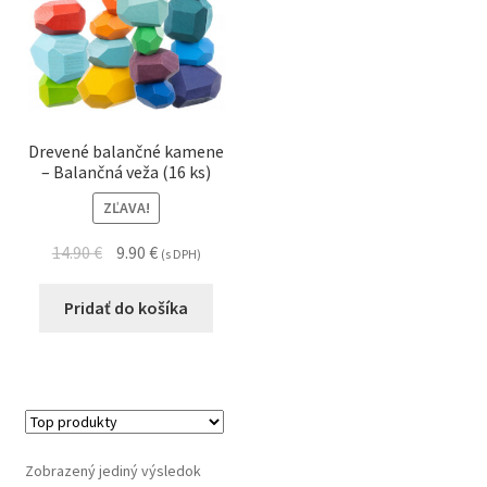
Drevené balančné kamene
– Balančná veža (16 ks)
ZĽAVA!
14.90
€
9.90
€
(s DPH)
Pridať do košíka
Zobrazený jediný výsledok