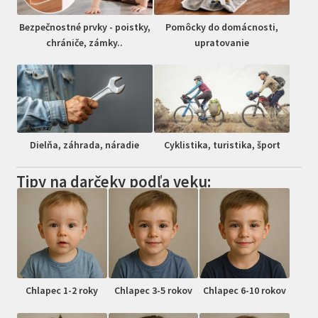
Bezpečnostné prvky - poistky,
Pomôcky do domácnosti,
chrániče, zámky..
upratovanie
Dielňa, záhrada, náradie
Cyklistika, turistika, šport
Tipy na darčeky podľa veku:
Chlapec 1-2 roky
Chlapec 3-5 rokov
Chlapec 6-10 rokov