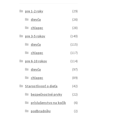
pre 1-2 roky
(29)
dievča
(26)
chlapec
(28)
pre 3-5 rokov
(140)
dievča
(115)
chlapec
(117)
pre 6-10 rokov
(114)
dievča
(97)
chlapec
(89)
Starostlivosť o dieťa
(42)
bezpečnostné prvky
(22)
príslušenstvo na kočík
(6)
podbradníky
(2)