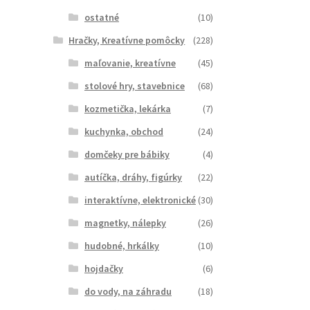
ostatné
(10)
Hračky, Kreatívne pomôcky
(228)
maľovanie, kreatívne
(45)
stolové hry, stavebnice
(68)
kozmetička, lekárka
(7)
kuchynka, obchod
(24)
domčeky pre bábiky
(4)
autíčka, dráhy, figúrky
(22)
interaktívne, elektronické
(30)
magnetky, nálepky
(26)
hudobné, hrkálky
(10)
hojdačky
(6)
do vody, na záhradu
(18)