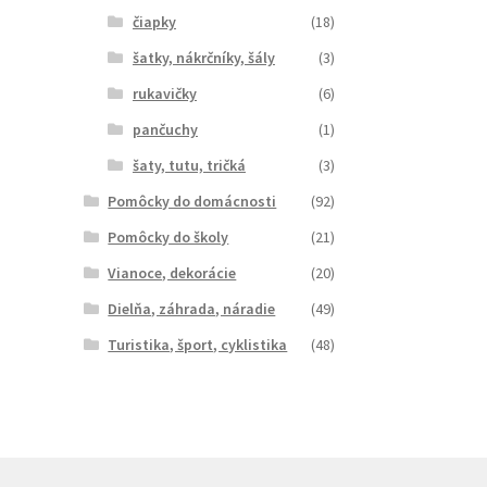
čiapky
(18)
šatky, nákrčníky, šály
(3)
rukavičky
(6)
pančuchy
(1)
šaty, tutu, tričká
(3)
Pomôcky do domácnosti
(92)
Pomôcky do školy
(21)
Vianoce, dekorácie
(20)
Dielňa, záhrada, náradie
(49)
Turistika, šport, cyklistika
(48)