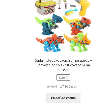
Sada 4 skrutkovacích dinosaurov –
Stavebnica so skrutkovačom na
batérie
ZĽAVA!
24.90
€
17.90
€
(s DPH)
Pridať do košíka