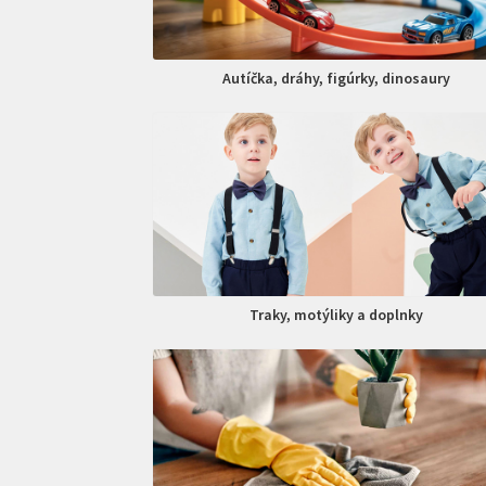
Autíčka, dráhy, figúrky, dinosaury
Traky, motýliky a doplnky