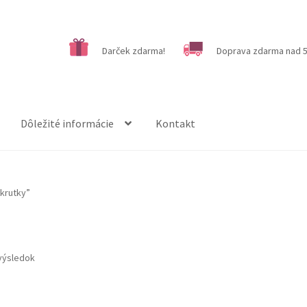
Darček zdarma!
Doprava zdarma nad 5
Dôležité informácie
Kontakt
krutky”
výsledok