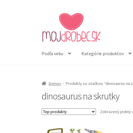
Preskočiť
Preskočiť
na
na
navigáciu
obsah
Podľa veku
Kategórie produktov
Domov
Produkty so značkou “dinosaurus na s
dinosaurus na skrutky
Zobrazený jediný 