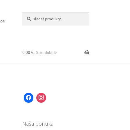
Hľadať:
Vyhľadávanie
0€!
0.00
€
0 produktov
Naša ponuka