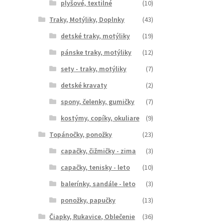
plyšové, textilné
(10)
Traky, Motýliky, Doplnky
(43)
detské traky, motýliky
(19)
pánske traky, motýliky
(12)
sety - traky, motýliky
(7)
detské kravaty
(2)
spony, čelenky, gumičky
(7)
kostýmy, copíky, okuliare
(9)
Topánočky, ponožky
(23)
capačky, čižmičky - zima
(3)
capačky, tenisky - leto
(10)
balerínky, sandále - leto
(3)
ponožky, papučky
(13)
Čiapky, Rukavice, Oblečenie
(36)