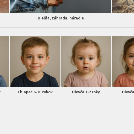
Dielňa, záhrada, náradie
v
Chlapec 6-10 rokov
Dievča 1-2 roky
Dievča