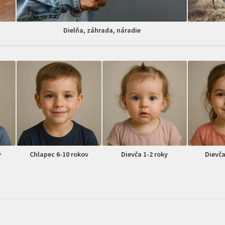
Dielňa, záhrada, náradie
v
Chlapec 6-10 rokov
Dievča 1-2 roky
Dievča