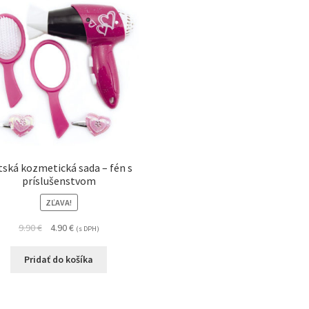
ská kozmetická sada – fén s
príslušenstvom
ZĽAVA!
9.90
€
4.90
€
(s DPH)
Pridať do košíka