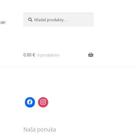
Hľadať:
Vyhľadávanie
0€!
0.00
€
0 produktov
Naša ponuka