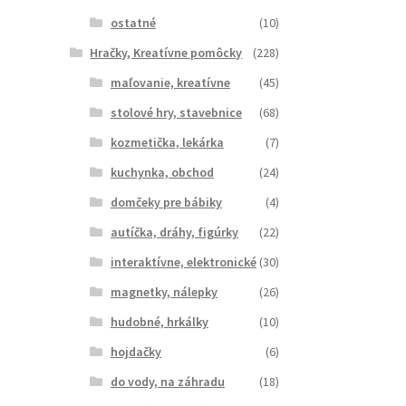
ostatné
(10)
Hračky, Kreatívne pomôcky
(228)
maľovanie, kreatívne
(45)
stolové hry, stavebnice
(68)
kozmetička, lekárka
(7)
kuchynka, obchod
(24)
domčeky pre bábiky
(4)
autíčka, dráhy, figúrky
(22)
interaktívne, elektronické
(30)
magnetky, nálepky
(26)
hudobné, hrkálky
(10)
hojdačky
(6)
do vody, na záhradu
(18)