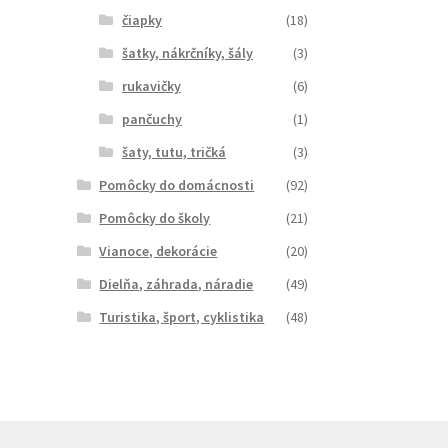
čiapky
(18)
šatky, nákrčníky, šály
(3)
rukavičky
(6)
pančuchy
(1)
šaty, tutu, tričká
(3)
Pomôcky do domácnosti
(92)
Pomôcky do školy
(21)
Vianoce, dekorácie
(20)
Dielňa, záhrada, náradie
(49)
Turistika, šport, cyklistika
(48)