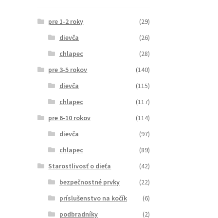
pre 1-2 roky
(29)
dievča
(26)
chlapec
(28)
pre 3-5 rokov
(140)
dievča
(115)
chlapec
(117)
pre 6-10 rokov
(114)
dievča
(97)
chlapec
(89)
Starostlivosť o dieťa
(42)
bezpečnostné prvky
(22)
príslušenstvo na kočík
(6)
podbradníky
(2)