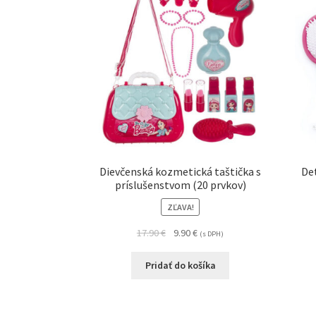
Dievčenská kozmetická taštička s
Det
príslušenstvom (20 prvkov)
ZĽAVA!
17.90
€
9.90
€
(s DPH)
Pridať do košíka