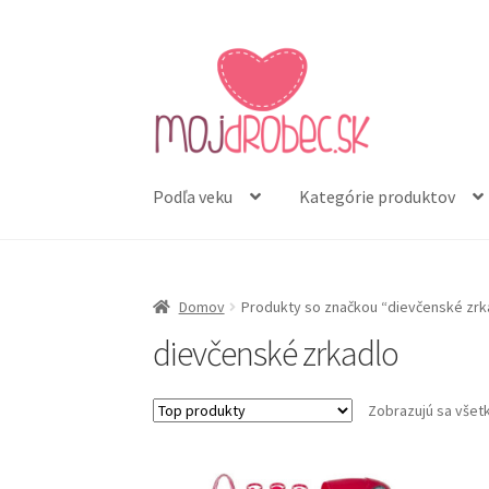
Preskočiť
Preskočiť
na
na
navigáciu
obsah
Podľa veku
Kategórie produktov
Domov
Produkty so značkou “dievčenské zrk
dievčenské zrkadlo
Zobrazujú sa všet