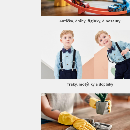
Autíčka, dráhy, figúrky, dinosaury
Traky, motýliky a doplnky