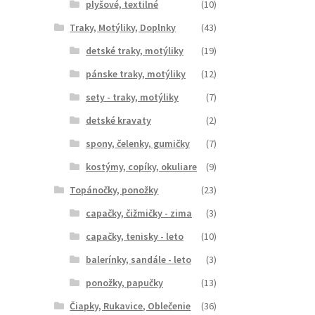
plyšové, textilné
(10)
Traky, Motýliky, Doplnky
(43)
detské traky, motýliky
(19)
pánske traky, motýliky
(12)
sety - traky, motýliky
(7)
detské kravaty
(2)
spony, čelenky, gumičky
(7)
kostýmy, copíky, okuliare
(9)
Topánočky, ponožky
(23)
capačky, čižmičky - zima
(3)
capačky, tenisky - leto
(10)
balerínky, sandále - leto
(3)
ponožky, papučky
(13)
Čiapky, Rukavice, Oblečenie
(36)