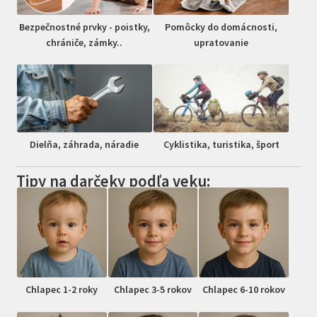
Bezpečnostné prvky - poistky,
Pomôcky do domácnosti,
chrániče, zámky..
upratovanie
Dielňa, záhrada, náradie
Cyklistika, turistika, šport
Tipy na darčeky podľa veku:
Chlapec 1-2 roky
Chlapec 3-5 rokov
Chlapec 6-10 rokov