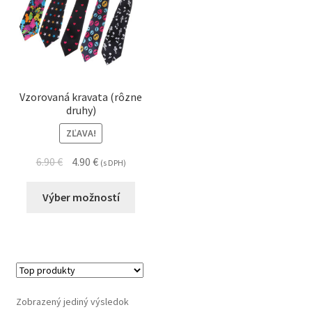
Vzorovaná kravata (rôzne
druhy)
ZĽAVA!
6.90
€
4.90
€
(s DPH)
Výber možností
Zobrazený jediný výsledok