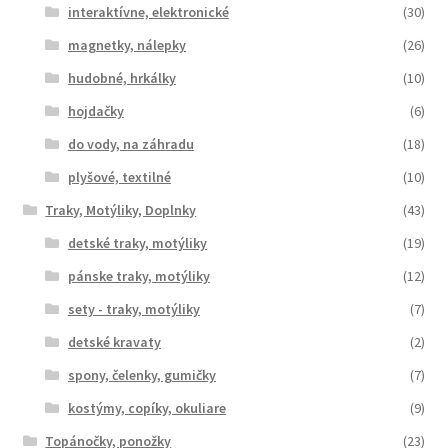
interaktívne, elektronické
(30)
magnetky, nálepky
(26)
hudobné, hrkálky
(10)
hojdačky
(6)
do vody, na záhradu
(18)
plyšové, textilné
(10)
Traky, Motýliky, Doplnky
(43)
detské traky, motýliky
(19)
pánske traky, motýliky
(12)
sety - traky, motýliky
(7)
detské kravaty
(2)
spony, čelenky, gumičky
(7)
kostýmy, copíky, okuliare
(9)
Topánočky, ponožky
(23)