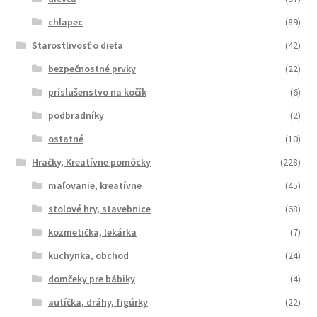
chlapec
(89)
Starostlivosť o dieťa
(42)
bezpečnostné prvky
(22)
príslušenstvo na kočík
(6)
podbradníky
(2)
ostatné
(10)
Hračky, Kreatívne pomôcky
(228)
maľovanie, kreatívne
(45)
stolové hry, stavebnice
(68)
kozmetička, lekárka
(7)
kuchynka, obchod
(24)
domčeky pre bábiky
(4)
autíčka, dráhy, figúrky
(22)