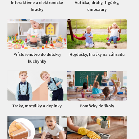
Interaktívne a elektronické
Autíčka, dráhy, figúrky,
hračky
dinosaury
Príslušenstvo do detskej
Hojdačky, hračky na záhradu
kuchynky
Traky, motýliky a doplnky
Pomôcky do školy