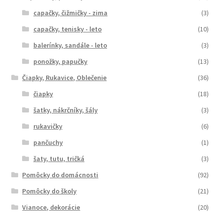
capačky, čižmičky - zima
(3)
capačky, tenisky - leto
(10)
balerínky, sandále - leto
(3)
ponožky, papučky
(13)
Čiapky, Rukavice, Oblečenie
(36)
čiapky
(18)
šatky, nákrčníky, šály
(3)
rukavičky
(6)
pančuchy
(1)
šaty, tutu, tričká
(3)
Pomôcky do domácnosti
(92)
Pomôcky do školy
(21)
Vianoce, dekorácie
(20)