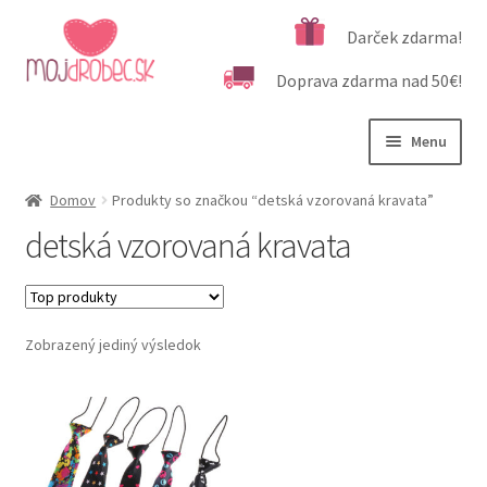
Preskočiť
Preskočiť
Darček zdarma!
na
na
Doprava zdarma nad 50€!
navigáciu
obsah
Menu
Rozbali
Podľa veku
Domov
Produkty so značkou “detská vzorovaná kravata”
podrad
detská vzorovaná kravata
menu
Rozbali
Kategórie produktov
podrad
menu
Rozbali
Dôležité informácie
podrad
Zobrazený jediný výsledok
menu
Kontakt