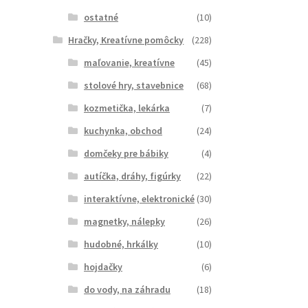
ostatné
(10)
Hračky, Kreatívne pomôcky
(228)
maľovanie, kreatívne
(45)
stolové hry, stavebnice
(68)
kozmetička, lekárka
(7)
kuchynka, obchod
(24)
domčeky pre bábiky
(4)
autíčka, dráhy, figúrky
(22)
interaktívne, elektronické
(30)
magnetky, nálepky
(26)
hudobné, hrkálky
(10)
hojdačky
(6)
do vody, na záhradu
(18)