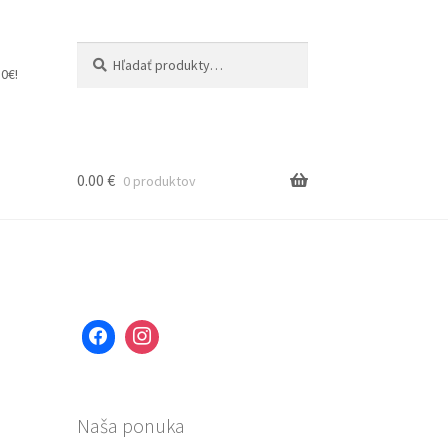
Hľadať:
Vyhľadávanie
0€!
0.00
€
0 produktov
Naša ponuka