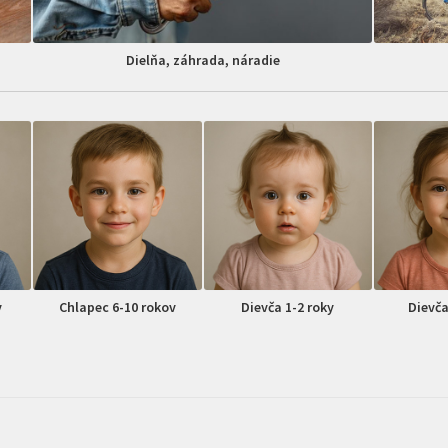
Dielňa, záhrada, náradie
v
Chlapec 6-10 rokov
Dievča 1-2 roky
Dievča