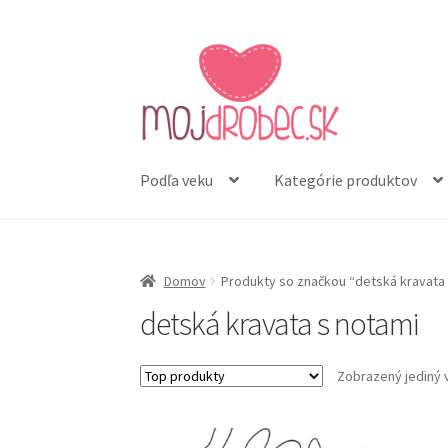
Preskočiť
Preskočiť
na
na
navigáciu
obsah
Podľa veku
Kategórie produktov
Domov
Produkty so značkou “detská kravata 
detská kravata s notami
Zobrazený jediný 