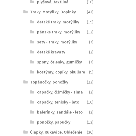
plyšové, textilné
(10)
Traky, Motýliky, Doplnky
(43)
detské traky, motýliky
(19)
pánske traky, motýliky
(12)
sety - traky, motýliky
(7)
detské kravaty
(2)
spony, čelenky, gumičky
(7)
kostýmy, copíky, okuliare
(9)
Topánočky, ponožky
(23)
capačky, čižmičky - zima
(3)
capačky, tenisky - leto
(10)
balerínky, sandále - leto
(3)
ponožky, papučky
(13)
Čiapky, Rukavice, Oblečenie
(36)