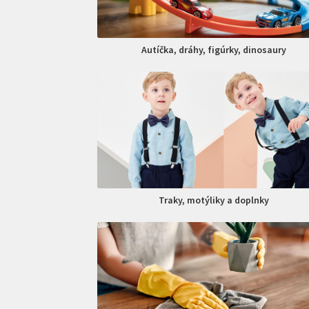
Autíčka, dráhy, figúrky, dinosaury
Traky, motýliky a doplnky