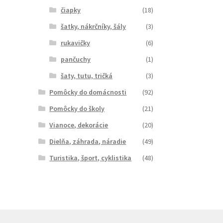
čiapky
(18)
šatky, nákrčníky, šály
(3)
rukavičky
(6)
pančuchy
(1)
šaty, tutu, tričká
(3)
Pomôcky do domácnosti
(92)
Pomôcky do školy
(21)
Vianoce, dekorácie
(20)
Dielňa, záhrada, náradie
(49)
Turistika, šport, cyklistika
(48)