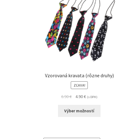
Vzorovaná kravata (rôzne druhy)
ZĽAVA!
6.90
€
4.90
€
(s DPH)
Výber možností