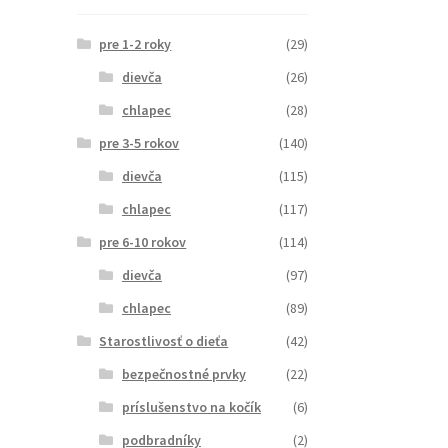
pre 1-2 roky
(29)
dievča
(26)
chlapec
(28)
pre 3-5 rokov
(140)
dievča
(115)
chlapec
(117)
pre 6-10 rokov
(114)
dievča
(97)
chlapec
(89)
Starostlivosť o dieťa
(42)
bezpečnostné prvky
(22)
príslušenstvo na kočík
(6)
podbradníky
(2)