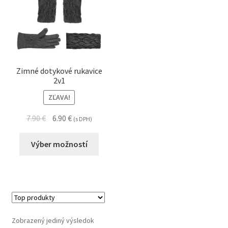
Zimné dotykové rukavice
2v1
ZĽAVA!
7.90
€
6.90
€
(s DPH)
Výber možností
Zobrazený jediný výsledok