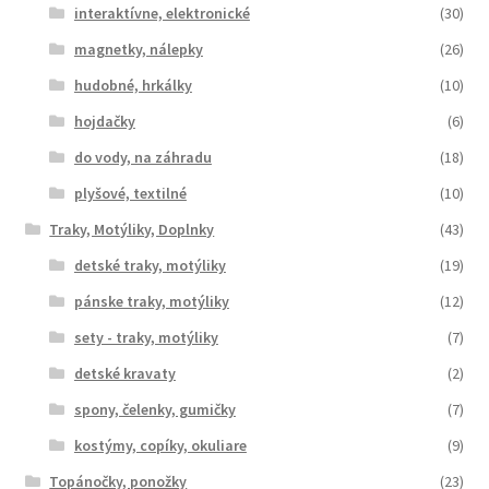
interaktívne, elektronické
(30)
magnetky, nálepky
(26)
hudobné, hrkálky
(10)
hojdačky
(6)
do vody, na záhradu
(18)
plyšové, textilné
(10)
Traky, Motýliky, Doplnky
(43)
detské traky, motýliky
(19)
pánske traky, motýliky
(12)
sety - traky, motýliky
(7)
detské kravaty
(2)
spony, čelenky, gumičky
(7)
kostýmy, copíky, okuliare
(9)
Topánočky, ponožky
(23)