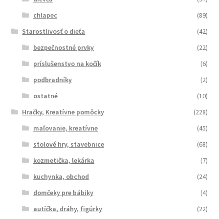
chlapec
(89)
Starostlivosť o dieťa
(42)
bezpečnostné prvky
(22)
príslušenstvo na kočík
(6)
podbradníky
(2)
ostatné
(10)
Hračky, Kreatívne pomôcky
(228)
maľovanie, kreatívne
(45)
stolové hry, stavebnice
(68)
kozmetička, lekárka
(7)
kuchynka, obchod
(24)
domčeky pre bábiky
(4)
autíčka, dráhy, figúrky
(22)