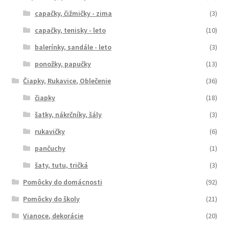
capačky, čižmičky - zima
(3)
capačky, tenisky - leto
(10)
balerínky, sandále - leto
(3)
ponožky, papučky
(13)
Čiapky, Rukavice, Oblečenie
(36)
čiapky
(18)
šatky, nákrčníky, šály
(3)
rukavičky
(6)
pančuchy
(1)
šaty, tutu, tričká
(3)
Pomôcky do domácnosti
(92)
Pomôcky do školy
(21)
Vianoce, dekorácie
(20)