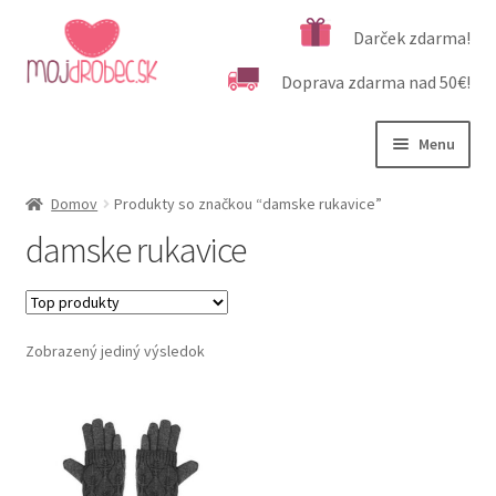
Preskočiť
Preskočiť
Darček zdarma!
na
na
Doprava zdarma nad 50€!
navigáciu
obsah
Menu
Rozbali
Podľa veku
Domov
Produkty so značkou “damske rukavice”
podrad
damske rukavice
menu
Rozbali
Kategórie produktov
podrad
menu
Rozbali
Dôležité informácie
podrad
Zobrazený jediný výsledok
menu
Kontakt