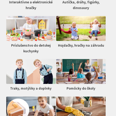
Interaktívne a elektronické
Autíčka, dráhy, figúrky,
hračky
dinosaury
Príslušenstvo do detskej
Hojdačky, hračky na záhradu
kuchynky
Traky, motýliky a doplnky
Pomôcky do školy