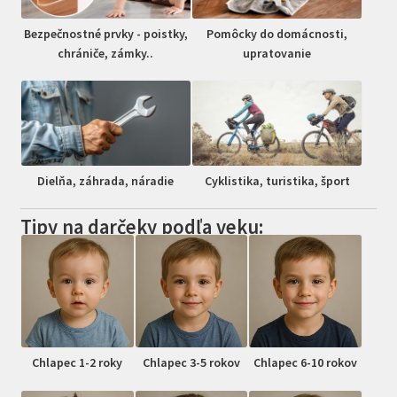
Bezpečnostné prvky - poistky,
Pomôcky do domácnosti,
chrániče, zámky..
upratovanie
Dielňa, záhrada, náradie
Cyklistika, turistika, šport
Tipy na darčeky podľa veku:
Chlapec 1-2 roky
Chlapec 3-5 rokov
Chlapec 6-10 rokov