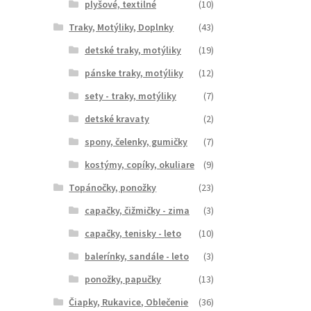
plyšové, textilné
(10)
Traky, Motýliky, Doplnky
(43)
detské traky, motýliky
(19)
pánske traky, motýliky
(12)
sety - traky, motýliky
(7)
detské kravaty
(2)
spony, čelenky, gumičky
(7)
kostýmy, copíky, okuliare
(9)
Topánočky, ponožky
(23)
capačky, čižmičky - zima
(3)
capačky, tenisky - leto
(10)
balerínky, sandále - leto
(3)
ponožky, papučky
(13)
Čiapky, Rukavice, Oblečenie
(36)