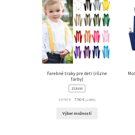
Farebné traky pre deti (rôzne
Mot
farby)
ZĽAVA!
10.90
€
7.90
€
(s DPH)
Výber možností