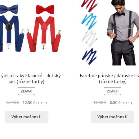
ýlik a traky klasické – detský
Farebné pánske / dámske tr
set (rôzne farby)
(rôzne farby)
ZĽAVA!
ZĽAVA!
15.90
€
12.90
€
11.90
€
8.90
€
(s DPH)
(s DPH)
Výber možností
Výber možností