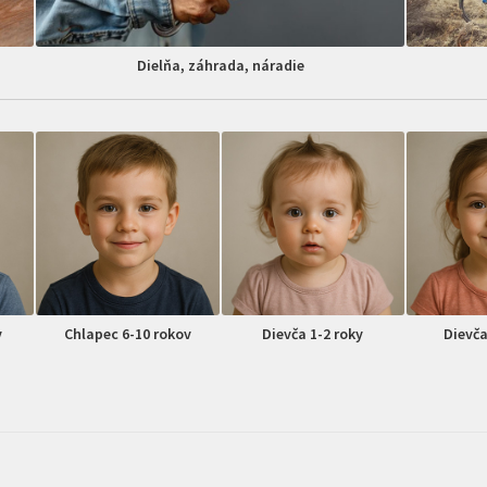
Dielňa, záhrada, náradie
v
Chlapec 6-10 rokov
Dievča 1-2 roky
Dievča