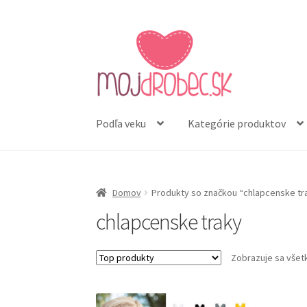
Preskočiť
Preskočiť
na
na
navigáciu
obsah
Podľa veku
Kategórie produktov
Domov
Produkty so značkou “chlapcenske tr
chlapcenske traky
Zobrazuje sa všet