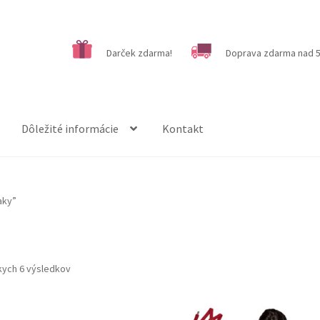
Darček zdarma!
Doprava zdarma nad 5
Dôležité informácie
Kontakt
aky”
kych 6 výsledkov