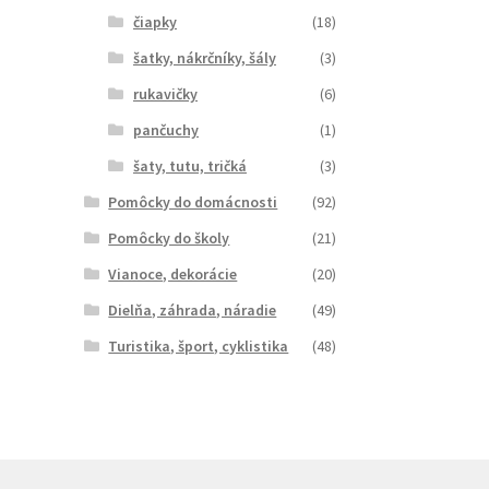
čiapky
(18)
šatky, nákrčníky, šály
(3)
rukavičky
(6)
pančuchy
(1)
šaty, tutu, tričká
(3)
Pomôcky do domácnosti
(92)
Pomôcky do školy
(21)
Vianoce, dekorácie
(20)
Dielňa, záhrada, náradie
(49)
Turistika, šport, cyklistika
(48)