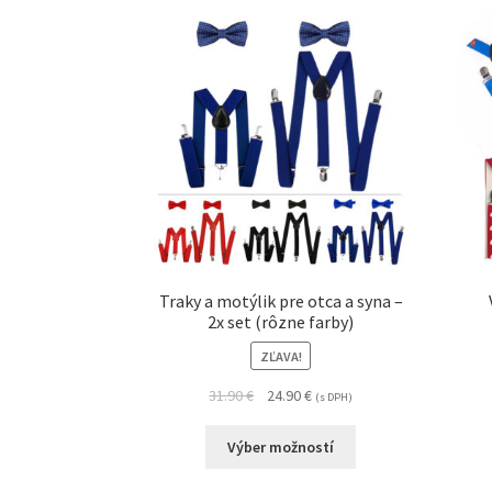
Traky a motýlik pre otca a syna –
2x set (rôzne farby)
ZĽAVA!
31.90
€
24.90
€
(s DPH)
Výber možností