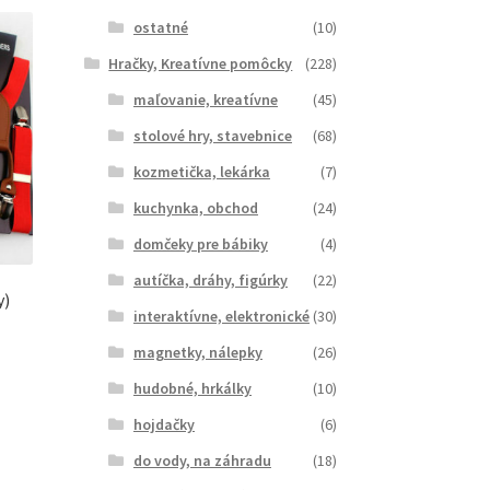
ostatné
(10)
Hračky, Kreatívne pomôcky
(228)
maľovanie, kreatívne
(45)
stolové hry, stavebnice
(68)
kozmetička, lekárka
(7)
kuchynka, obchod
(24)
domčeky pre bábiky
(4)
autíčka, dráhy, figúrky
(22)
y)
interaktívne, elektronické
(30)
magnetky, nálepky
(26)
hudobné, hrkálky
(10)
hojdačky
(6)
do vody, na záhradu
(18)