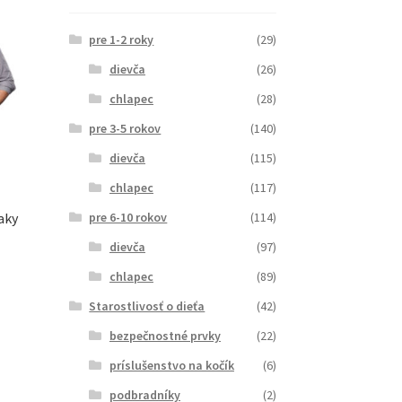
pre 1-2 roky
(29)
dievča
(26)
chlapec
(28)
pre 3-5 rokov
(140)
dievča
(115)
chlapec
(117)
aky
pre 6-10 rokov
(114)
dievča
(97)
chlapec
(89)
Starostlivosť o dieťa
(42)
bezpečnostné prvky
(22)
príslušenstvo na kočík
(6)
podbradníky
(2)