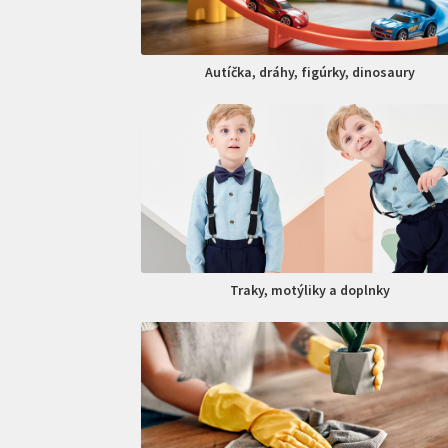
Autíčka, dráhy, figúrky, dinosaury
Traky, motýliky a doplnky