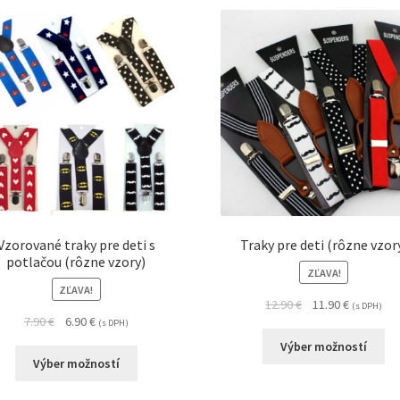
Vzorované traky pre deti s
Traky pre deti (rôzne vzor
potlačou (rôzne vzory)
ZĽAVA!
ZĽAVA!
12.90
€
11.90
€
(s DPH)
7.90
€
6.90
€
(s DPH)
Výber možností
Výber možností