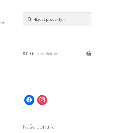
Hľadať:
Vyhľadávanie
0€!
0.00
€
0 produktov
Naša ponuka