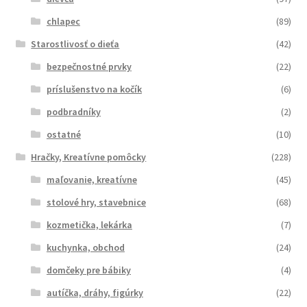
chlapec
(89)
Starostlivosť o dieťa
(42)
bezpečnostné prvky
(22)
príslušenstvo na kočík
(6)
podbradníky
(2)
ostatné
(10)
Hračky, Kreatívne pomôcky
(228)
maľovanie, kreatívne
(45)
stolové hry, stavebnice
(68)
kozmetička, lekárka
(7)
kuchynka, obchod
(24)
domčeky pre bábiky
(4)
autíčka, dráhy, figúrky
(22)