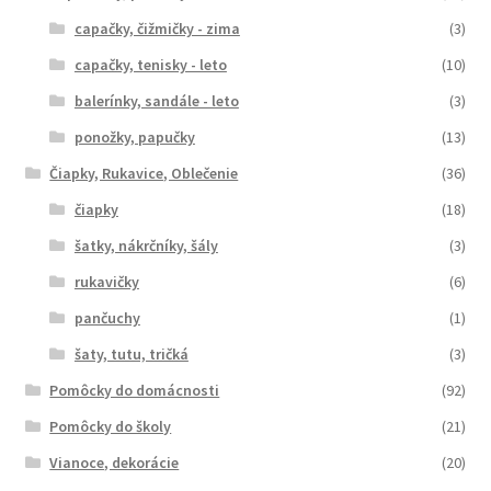
capačky, čižmičky - zima
(3)
capačky, tenisky - leto
(10)
balerínky, sandále - leto
(3)
ponožky, papučky
(13)
Čiapky, Rukavice, Oblečenie
(36)
čiapky
(18)
šatky, nákrčníky, šály
(3)
rukavičky
(6)
pančuchy
(1)
šaty, tutu, tričká
(3)
Pomôcky do domácnosti
(92)
Pomôcky do školy
(21)
Vianoce, dekorácie
(20)