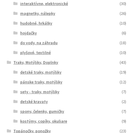
interaktívne, elektronické
(30)
magnetky, nálepky
(26)
hudobné, hrkálky
(10)
hojdačky
(6)
do vody, na záhradu
(18)
plyšové, textilné
(10)
Traky, Motýliky, Doplnky
(43)
detské traky, motýliky
(19)
pánske traky, motýliky
(12)
sety - traky, motýliky
(7)
detské kravaty
(2)
spony, čelenky, gumičky
(7)
kostýmy, copíky, okuliare
(9)
Topánočky, ponožky
(23)