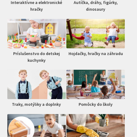
Interaktívne a elektronické
Autíčka, dráhy, figúrky,
hračky
dinosaury
Príslušenstvo do detskej
Hojdačky, hračky na záhradu
kuchynky
Traky, motýliky a doplnky
Pomôcky do školy