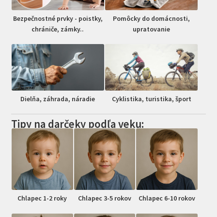
Bezpečnostné prvky - poistky,
Pomôcky do domácnosti,
chrániče, zámky..
upratovanie
Dielňa, záhrada, náradie
Cyklistika, turistika, šport
Tipy na darčeky podľa veku:
Chlapec 1-2 roky
Chlapec 3-5 rokov
Chlapec 6-10 rokov