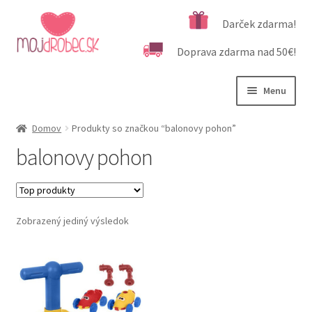
Preskočiť
Preskočiť
Darček zdarma!
na
na
Doprava zdarma nad 50€!
navigáciu
obsah
Menu
Rozbali
Podľa veku
Domov
Produkty so značkou “balonovy pohon”
podrad
balonovy pohon
menu
Rozbali
Kategórie produktov
podrad
menu
Rozbali
Dôležité informácie
podrad
Zobrazený jediný výsledok
menu
Kontakt