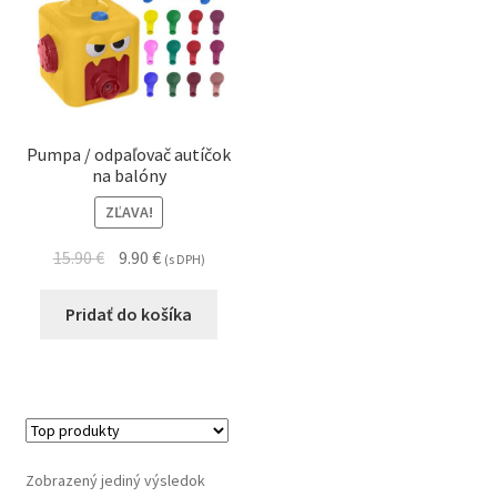
Pumpa / odpaľovač autíčok
na balóny
ZĽAVA!
15.90
€
9.90
€
(s DPH)
Pridať do košíka
Zobrazený jediný výsledok