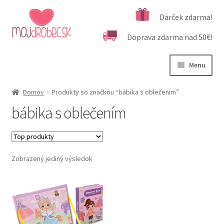
Preskočiť
Preskočiť
Darček zdarma!
na
na
Doprava zdarma nad 50€!
navigáciu
obsah
Menu
Rozbali
Podľa veku
Domov
Produkty so značkou “bábika s oblečením”
podrad
bábika s oblečením
menu
Rozbali
Kategórie produktov
podrad
menu
Rozbali
Dôležité informácie
podrad
Zobrazený jediný výsledok
menu
Kontakt