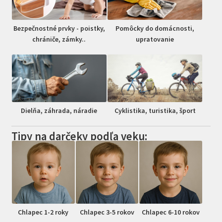
Bezpečnostné prvky - poistky,
Pomôcky do domácnosti,
chrániče, zámky..
upratovanie
Dielňa, záhrada, náradie
Cyklistika, turistika, šport
Tipy na darčeky podľa veku:
Chlapec 1-2 roky
Chlapec 3-5 rokov
Chlapec 6-10 rokov