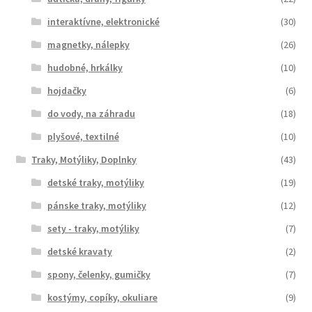
interaktívne, elektronické
(30)
magnetky, nálepky
(26)
hudobné, hrkálky
(10)
hojdačky
(6)
do vody, na záhradu
(18)
plyšové, textilné
(10)
Traky, Motýliky, Doplnky
(43)
detské traky, motýliky
(19)
pánske traky, motýliky
(12)
sety - traky, motýliky
(7)
detské kravaty
(2)
spony, čelenky, gumičky
(7)
kostýmy, copíky, okuliare
(9)