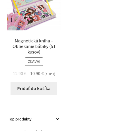
Magnetická kniha –
Obliekanie bábiky (51
kusov)
ZĽAVA!
12.90
€
10.90
€
(s DPH)
Pridať do košíka