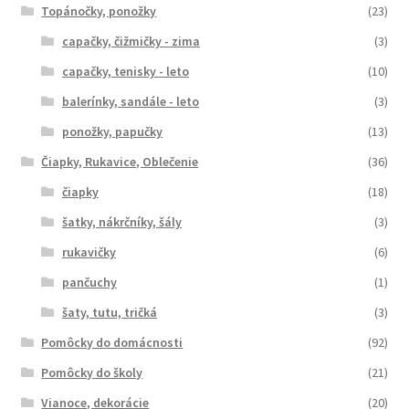
Topánočky, ponožky
(23)
capačky, čižmičky - zima
(3)
capačky, tenisky - leto
(10)
balerínky, sandále - leto
(3)
ponožky, papučky
(13)
Čiapky, Rukavice, Oblečenie
(36)
čiapky
(18)
šatky, nákrčníky, šály
(3)
rukavičky
(6)
pančuchy
(1)
šaty, tutu, tričká
(3)
Pomôcky do domácnosti
(92)
Pomôcky do školy
(21)
Vianoce, dekorácie
(20)