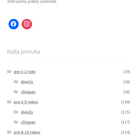
Zobrazený jediný výsledok
Naša ponuka
pre 1-2 roky
(29)
dievča
(26)
chlapec
(28)
pre 3-5 rokov
(140)
dievča
(115)
chlapec
(117)
pre 6-10 rokov
(114)