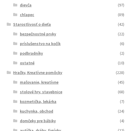
dievča
(97)
chlapec
(89)
Starostlivosť o dieťa
(42)
bezpečnostné prvky
(22)
príslušenstvo na kočík
(6)
podbradníky
(2)
ostatné
(10)
Hračky, Kreatívne pomôcky
(228)
maľovanie, kreatívne
(45)
stolové hry, stavebnice
(68)
kozmetička, lekárka
(7)
kuchynka, obchod
(24)
domčeky pre bábiky
(4)
autíčka, dráhy, figúrky
(22)