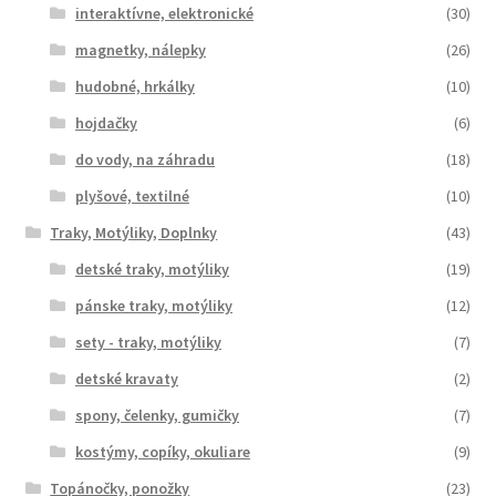
interaktívne, elektronické
(30)
magnetky, nálepky
(26)
hudobné, hrkálky
(10)
hojdačky
(6)
do vody, na záhradu
(18)
plyšové, textilné
(10)
Traky, Motýliky, Doplnky
(43)
detské traky, motýliky
(19)
pánske traky, motýliky
(12)
sety - traky, motýliky
(7)
detské kravaty
(2)
spony, čelenky, gumičky
(7)
kostýmy, copíky, okuliare
(9)
Topánočky, ponožky
(23)