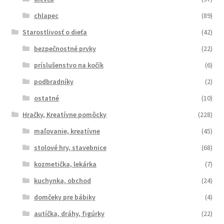
chlapec
(89)
Starostlivosť o dieťa
(42)
bezpečnostné prvky
(22)
príslušenstvo na kočík
(6)
podbradníky
(2)
ostatné
(10)
Hračky, Kreatívne pomôcky
(228)
maľovanie, kreatívne
(45)
stolové hry, stavebnice
(68)
kozmetička, lekárka
(7)
kuchynka, obchod
(24)
domčeky pre bábiky
(4)
autíčka, dráhy, figúrky
(22)