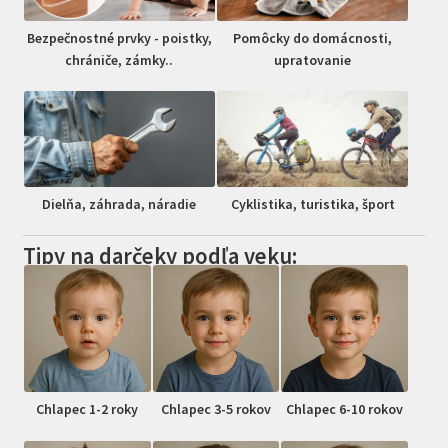
Bezpečnostné prvky - poistky,
Pomôcky do domácnosti,
chrániče, zámky..
upratovanie
Dielňa, záhrada, náradie
Cyklistika, turistika, šport
Tipy na darčeky podľa veku:
Chlapec 1-2 roky
Chlapec 3-5 rokov
Chlapec 6-10 rokov