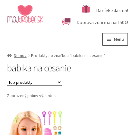
Preskočiť
Preskočiť
Darček zdarma!
na
na
Doprava zdarma nad 50€!
navigáciu
obsah
Menu
Rozbali
Podľa veku
Domov
Produkty so značkou “babika na cesanie”
podrad
babika na cesanie
menu
Rozbali
Kategórie produktov
podrad
menu
Rozbali
Dôležité informácie
podrad
Zobrazený jediný výsledok
menu
Kontakt