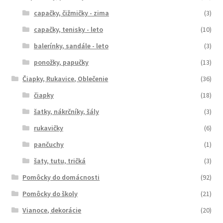
capačky, čižmičky - zima
(3)
capačky, tenisky - leto
(10)
balerínky, sandále - leto
(3)
ponožky, papučky
(13)
Čiapky, Rukavice, Oblečenie
(36)
čiapky
(18)
šatky, nákrčníky, šály
(3)
rukavičky
(6)
pančuchy
(1)
šaty, tutu, tričká
(3)
Pomôcky do domácnosti
(92)
Pomôcky do školy
(21)
Vianoce, dekorácie
(20)