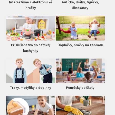
Interaktívne a elektronické
Autíčka, dráhy, figúrky,
hračky
dinosaury
Príslušenstvo do detskej
Hojdačky, hračky na záhradu
kuchynky
Traky, motýliky a doplnky
Pomôcky do školy