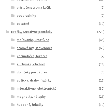
príslušenstvo na kočík
(6)
podbradníky
(2)
ostatné
(10)
Hračky, Kreatívne pomôcky
(228)
maľovanie, kreatívne
(45)
stolové hry, stavebnice
(68)
kozmetička, lekárka
(7)
kuchynka, obchod
(24)
domčeky pre bábiky
(4)
autíčka, dráhy, figúrky
(22)
interaktívne, elektronické
(30)
magnetky, nálepky
(26)
hudobné, hrkálky
(10)