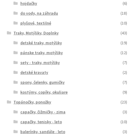
hojdačky
(6)
do vody, na záhradu
(18)
plyšové, textilné
(10)
Traky, Motýliky, Doplnky
(43)
detské traky, motýliky
(19)
pánske traky, motýliky
(12)
sety - traky, motýliky
(7)
detské kravaty
(2)
spony, čelenky, gumičky
(7)
kostýmy, copíky, okuliare
(9)
Topánočky, ponožky
(23)
capačky, čižmičky - zima
(3)
capačky, tenisky - leto
(10)
balerínky, sandále - leto
(3)