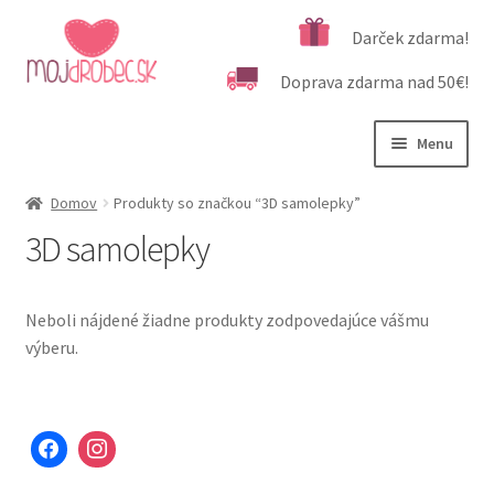
Preskočiť
Preskočiť
Darček zdarma!
na
na
Doprava zdarma nad 50€!
navigáciu
obsah
Menu
Rozbali
Podľa veku
Domov
Produkty so značkou “3D samolepky”
podrad
3D samolepky
menu
Rozbali
Kategórie produktov
podrad
menu
Rozbali
Dôležité informácie
Neboli nájdené žiadne produkty zodpovedajúce vášmu
podrad
výberu.
menu
Kontakt