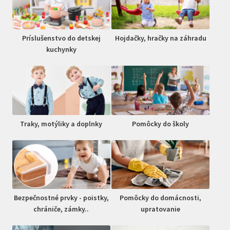
Príslušenstvo do detskej
Hojdačky, hračky na záhradu
kuchynky
Traky, motýliky a doplnky
Pomôcky do školy
Bezpečnostné prvky - poistky,
Pomôcky do domácnosti,
chrániče, zámky..
upratovanie