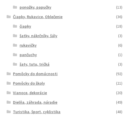
ponožky, papučky
(13)
Čiapky, Rukavice, Oblečenie
(36)
čiapky
(18)
šatky, nákrčníky, šály
(3)
rukavičky
(6)
pančuchy
(1)
šaty, tutu, tričká
(3)
Pomôcky do domácnosti
(92)
Pomôcky do školy
(21)
Vianoce, dekorácie
(20)
Dielňa, záhrada, náradie
(49)
Turistika, šport, cyklistika
(48)