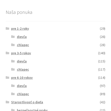
Naša ponuka
pre 1-2 roky
(29)
dievča
(26)
chlapec
(28)
pre 3-5 rokov
(140)
dievča
(115)
chlapec
(117)
pre 6-10 rokov
(114)
dievča
(97)
chlapec
(89)
Starostlivosť o dieťa
(42)
bezpečnostné prvky
(22)